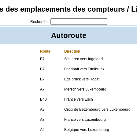
s des emplacements des compteurs / L
Recherche:
Autoroute
Route
Direction
B7
Schieren vers Ingeldorf
B7
Friedhaff vers Ettelbruck
B7
Ettelbruck vers Roost
A7
Mersch vers Luxembourg
B40
France vers Esch
A3
Croix de Bettembourg vers Luxembourg
A3
France vers Luxembourg
A6
Belgique vers Luxembourg