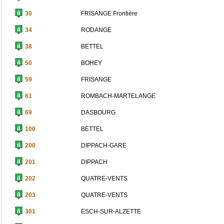
30
FRISANGE Frontière
34
RODANGE
38
BETTEL
50
BOHEY
59
FRISANGE
61
ROMBACH-MARTELANGE
69
DASBOURG
100
BETTEL
200
DIPPACH-GARE
201
DIPPACH
202
QUATRE-VENTS
203
QUATRE-VENTS
301
ESCH-SUR-ALZETTE