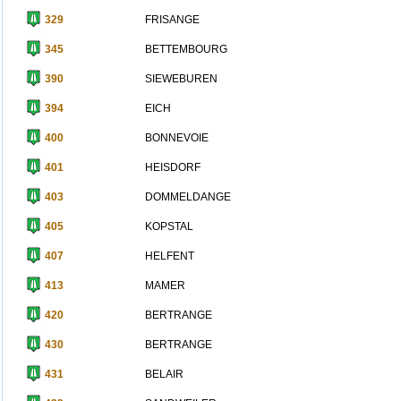
329
FRISANGE
345
BETTEMBOURG
390
SIEWEBUREN
394
EICH
400
BONNEVOIE
401
HEISDORF
403
DOMMELDANGE
405
KOPSTAL
407
HELFENT
413
MAMER
420
BERTRANGE
430
BERTRANGE
431
BELAIR