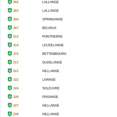
302
LALLANGE
303
LALLANGE
304
SPRINKANGE
307
BELVAUX
313
PONTPIERRE
314
LEUDELANGE
315
BETTEMBOURG
317
DUDELANGE
321
HELLANGE
322
LIVANGE
324
SOLEUVRE
326
FRISANGE
327
HELLANGE
328
HELLANGE