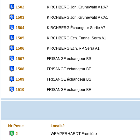
1502
KIRCHBERG Jon. Grunewald A1/A7
1503
KIRCHBERG Jon. Grunewald A7/A1
1504
KIRCHBERG Échangeur Sortie A7
1505
KIRCHBERG Ech. Tunnel Serra A1
1506
KIRCHBERG Ech. RP Serra A1
1507
FRISANGE échangeur BS
1508
FRISANGE échangeur BE
1509
FRISANGE échangeur BS
1510
FRISANGE échangeur BE
Nr Poste
Localité
2
WEMPERHARDT Frontière