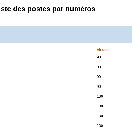
iste des postes par numéros
Vitesse
90
90
90
90
130
130
130
130