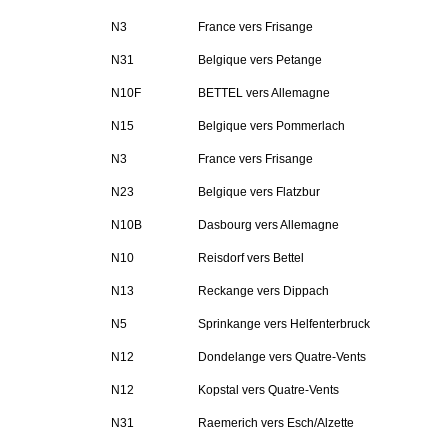
N3
France vers Frisange
N31
Belgique vers Petange
N10F
BETTEL vers Allemagne
N15
Belgique vers Pommerlach
N3
France vers Frisange
N23
Belgique vers Flatzbur
N10B
Dasbourg vers Allemagne
N10
Reisdorf vers Bettel
N13
Reckange vers Dippach
N5
Sprinkange vers Helfenterbruck
N12
Dondelange vers Quatre-Vents
N12
Kopstal vers Quatre-Vents
N31
Raemerich vers Esch/Alzette