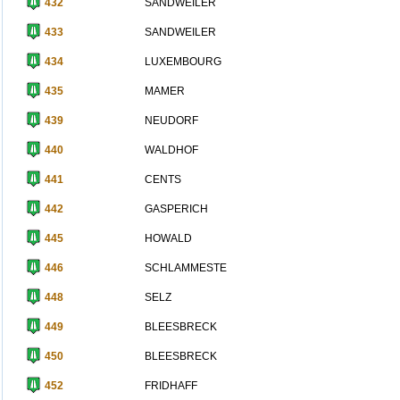
432
SANDWEILER
433
SANDWEILER
434
LUXEMBOURG
435
MAMER
439
NEUDORF
440
WALDHOF
441
CENTS
442
GASPERICH
445
HOWALD
446
SCHLAMMESTE
448
SELZ
449
BLEESBRECK
450
BLEESBRECK
452
FRIDHAFF