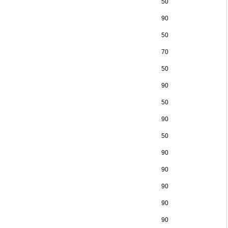
50
90
50
70
50
90
50
90
50
90
90
90
90
90