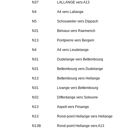
N37
LALLANGE vers A13
N4
A4 vers Lallange
N5
Schouweiler vers Dippach
N31
Belvaux vers Raemerich
N13
Pontpierre vers Bergem
N4
A4 vers Leudelange
N31
Dudelange vers Bettembourg
N31
Bettembourg vers Dudelange
N13
Bettembourg vers Hellange
N31
Livange vers Bettembourg
N32
Differdange vers Soleuvre
N13
Aspelt vers Frisange
N13
Rond-point Hellange vers Hellange
N13B
Rond-point Hellange vers A13