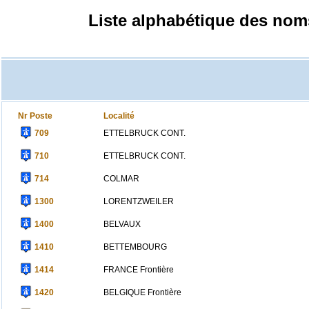
Liste alphabétique des nom
Nr Poste
Localité
709
ETTELBRUCK CONT.
710
ETTELBRUCK CONT.
714
COLMAR
1300
LORENTZWEILER
1400
BELVAUX
1410
BETTEMBOURG
1414
FRANCE Frontière
1420
BELGIQUE Frontière