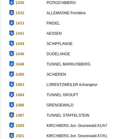
1430
POTASCHBIERG
1432
ALLEMAGNE Frontière
1433
FINDEL
1441
AESSEN
1444
SCHIFFLANGE
1446
DUDELANGE
1448
TUNNEL MARKUSBIERG
1480
SCHIEREN
1483
LORENTZWEILER échangeur
1484
TUNNEL GROUFT
1486
GRENGEWALD
1487
TUNNEL STAFFELSTEIN
1500
KIRCHBERG Jon. Grunewald A1/A7
1501
KIRCHBERG Jon. Grunewald A7/A1