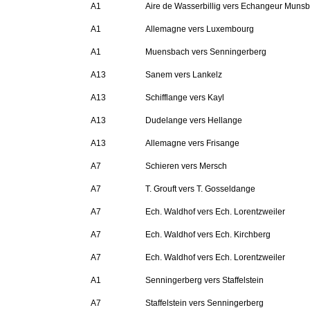
A1
Aire de Wasserbillig vers Echangeur Muns
A1
Allemagne vers Luxembourg
A1
Muensbach vers Senningerberg
A13
Sanem vers Lankelz
A13
Schifflange vers Kayl
A13
Dudelange vers Hellange
A13
Allemagne vers Frisange
A7
Schieren vers Mersch
A7
T. Grouft vers T. Gosseldange
A7
Ech. Waldhof vers Ech. Lorentzweiler
A7
Ech. Waldhof vers Ech. Kirchberg
A7
Ech. Waldhof vers Ech. Lorentzweiler
A1
Senningerberg vers Staffelstein
A7
Staffelstein vers Senningerberg