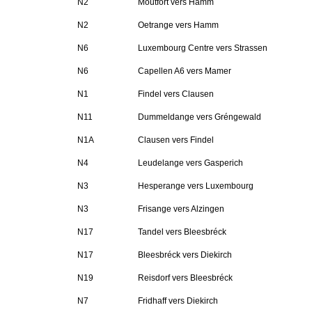
N2
Moutfort vers Hamm
N2
Oetrange vers Hamm
N6
Luxembourg Centre vers Strassen
N6
Capellen A6 vers Mamer
N1
Findel vers Clausen
N11
Dummeldange vers Gréngewald
N1A
Clausen vers Findel
N4
Leudelange vers Gasperich
N3
Hesperange vers Luxembourg
N3
Frisange vers Alzingen
N17
Tandel vers Bleesbréck
N17
Bleesbréck vers Diekirch
N19
Reisdorf vers Bleesbréck
N7
Fridhaff vers Diekirch