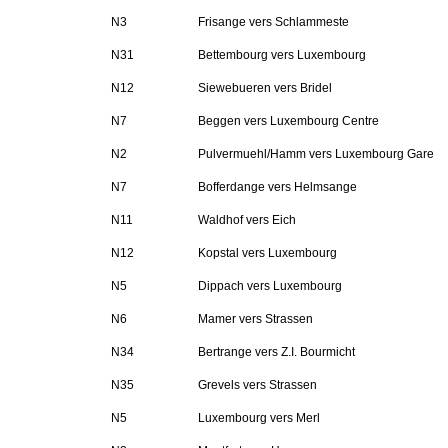
N3
Frisange vers Schlammeste
N31
Bettembourg vers Luxembourg
N12
Siewebueren vers Bridel
N7
Beggen vers Luxembourg Centre
N2
Pulvermuehl/Hamm vers Luxembourg Gare
N7
Bofferdange vers Helmsange
N11
Waldhof vers Eich
N12
Kopstal vers Luxembourg
N5
Dippach vers Luxembourg
N6
Mamer vers Strassen
N34
Bertrange vers Z.I. Bourmicht
N35
Grevels vers Strassen
N5
Luxembourg vers Merl