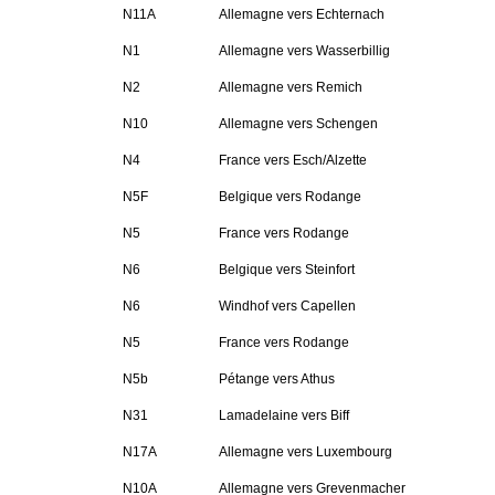
N11A
Allemagne vers Echternach
N1
Allemagne vers Wasserbillig
N2
Allemagne vers Remich
N10
Allemagne vers Schengen
N4
France vers Esch/Alzette
N5F
Belgique vers Rodange
N5
France vers Rodange
N6
Belgique vers Steinfort
N6
Windhof vers Capellen
N5
France vers Rodange
N5b
Pétange vers Athus
N31
Lamadelaine vers Biff
N17A
Allemagne vers Luxembourg
N10A
Allemagne vers Grevenmacher