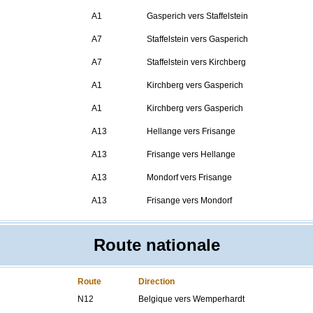
A1
Gasperich vers Staffelstein
A7
Staffelstein vers Gasperich
A7
Staffelstein vers Kirchberg
A1
Kirchberg vers Gasperich
A1
Kirchberg vers Gasperich
A13
Hellange vers Frisange
A13
Frisange vers Hellange
A13
Mondorf vers Frisange
A13
Frisange vers Mondorf
Route nationale
Route
Direction
N12
Belgique vers Wemperhardt