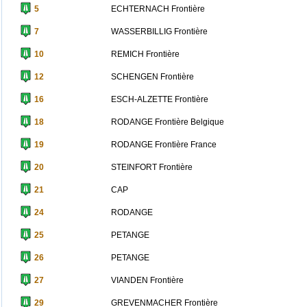
5
ECHTERNACH Frontière
7
WASSERBILLIG Frontière
10
REMICH Frontière
12
SCHENGEN Frontière
16
ESCH-ALZETTE Frontière
18
RODANGE Frontière Belgique
19
RODANGE Frontière France
20
STEINFORT Frontière
21
CAP
24
RODANGE
25
PETANGE
26
PETANGE
27
VIANDEN Frontière
29
GREVENMACHER Frontière